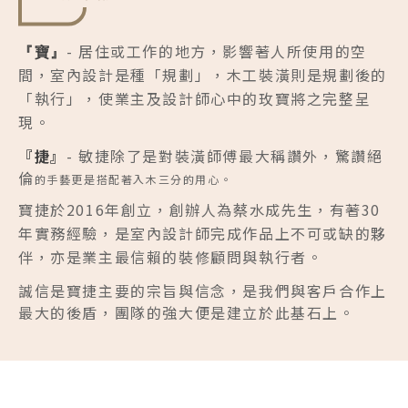
- 居住或工作的地方，影響著人所使用的空
『寶』
間，室內設計是種「規劃」，木工裝潢則是規劃後的
「執行」，使業主及設計師心中的玫寶將之完整呈
現。
『捷』
- 敏捷除了是對裝潢師傅最大稱讚外，驚讚絕
倫
的手藝更是搭配著入木三分的用心。
寶捷於2016年創立，創辦人為蔡水成先生，有著30
年實務經驗，是室內設計師完成作品上不可或缺的夥
伴，亦是業主最信賴的裝修顧問與執行者。
誠信是
寶捷
主要的宗旨與信念，是我們與客戶合作上
最大的後盾，團隊的強大便是建立於此基石上。